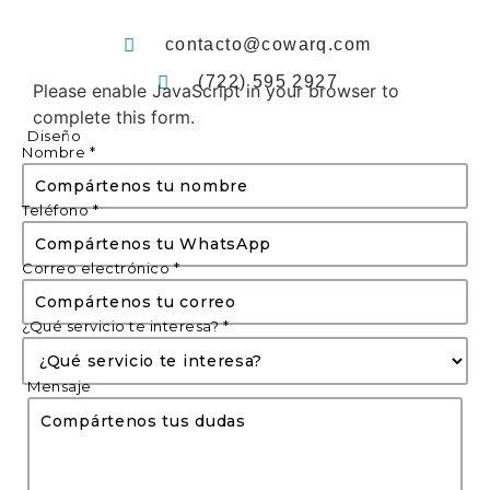
contacto@cowarq.com
(722) 595 2927
Please enable JavaScript in your browser to
complete this form.
Diseño
Nombre
*
Teléfono
*
Correo electrónico
*
¿Qué servicio te interesa?
*
Mensaje