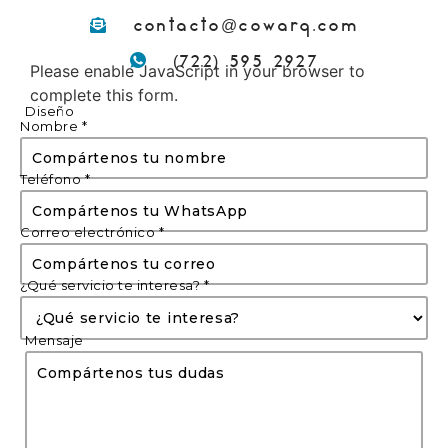
contacto@cowarq.com
(722) 595 2927
Please enable JavaScript in your browser to
complete this form.
Diseño
Nombre
*
Teléfono
*
Correo electrónico
*
¿Qué servicio te interesa?
*
Mensaje